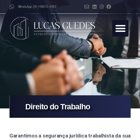
WhatsApp: (31) 98515-6955
Início
Sobre
Áreas de Atuação
Artigos e Notícias
Fale Conosco
Direito do Trabalho
Garantimos a segurança jurídica trabalhista da sua